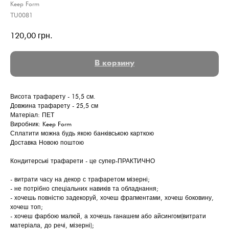
Keep Form
ТU0081
120,00
грн.
В корзину
Висота трафарету - 15,5 см.
Довжина трафарету - 25,5 см
Матеріал: ПЕТ
Виробник: Keep Form
Сплатити можна будь якою банківською карткою
Доставка Новою поштою
Кондитерські трафарети - це супер-ПРАКТИЧНО
- витрати часу на декор с трафаретом мізерні;
- не потрібно спеціальних навиків та обладнання;
- хочешь повністю задекоруй, хочеш фрагментами, хочеш боковину,
хочеш топ;
- хочеш фарбою малюй, а хочешь ганашем або айсингом(витрати
матеріала, до речі, мізерні);