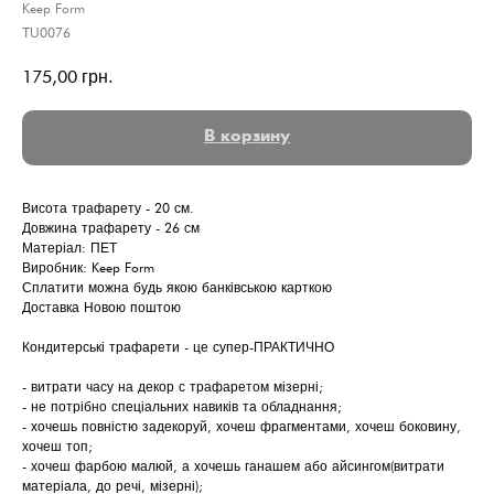
Keep Form
ТU0076
175,00
грн.
В корзину
Висота трафарету - 20 см.
Довжина трафарету - 26 см
Матеріал: ПЕТ
Виробник: Keep Form
Сплатити можна будь якою банківською карткою
Доставка Новою поштою
Кондитерські трафарети - це супер-ПРАКТИЧНО
- витрати часу на декор с трафаретом мізерні;
- не потрібно спеціальних навиків та обладнання;
- хочешь повністю задекоруй, хочеш фрагментами, хочеш боковину,
хочеш топ;
- хочеш фарбою малюй, а хочешь ганашем або айсингом(витрати
матеріала, до речі, мізерні);