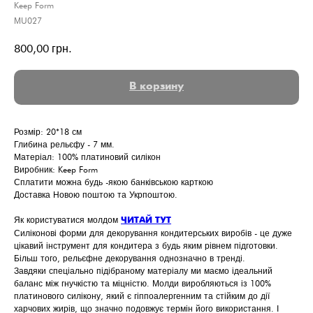
Keep Form
МU027
800,00
грн.
В корзину
Розмір: 20*18 см
Глибина рельєфу - 7 мм.
Матеріал: 100% платиновий силікон
Виробник: Keep Form
Сплатити можна будь -якою банківською карткою
Доставка Новою поштою та Укрпоштою.
Як користуватися молдом
ЧИТАЙ ТУТ
Силіконові форми для декорування кондитерських виробів - це дуже
цікавий інструмент для кондитера з будь яким рівнем підготовки.
Більш того, рельєфне декорування однозначно в тренді.
Завдяки спеціально підібраному матеріалу ми маємо ідеальний
баланс між гнучкістю та міцністю. Молди виробляються із 100%
платинового силікону, який є гіппоалергенним та стійким до дії
харчових жирів, що значно подовжує термін його використання. І