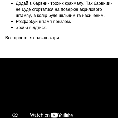
Додай в барвник трохик крахмалу. Так барвниик
не буде сгортатися на поверхні акрилового
штампу, а колір буде щільним та насиченим.
Розфарбуй штамп пензлем.
Зроби віддтиск.
Все просто, як раз-два-три.