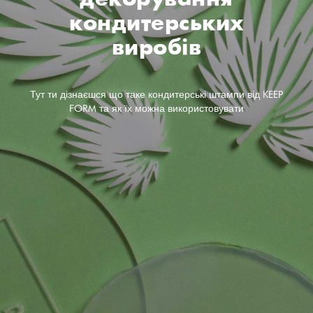
кондитерських
виробів
Тут ти дізнаєшся що таке кондитерські штампи від KEEP
FORM та як їх можна використовувати