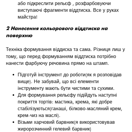
або підкреслити рельєф , розфарбовуючи
виступаючі фрагменти віддтиска. Все у руках
майстра!
2 Нанесення кольорового віддтиска на
поверхню
Техніка формування віддиска та сама. Різниця лиш у
тому, що перед формуванням віддтиска потрібно
нанести фарбуючу речовина прямо на штамп.
Підготуй інструмент до роботи(як я розповідав
вище). Не забувай, що всі елементи
інструменту мають бути чистими та сухими.
Для формування рельєфу підійдуть наступні
покриття тортів: мастика, крема, які добре
стабілізуються(ганаші, білково-масляний крем,
крем-чиз на маслі).
Візьми харчовий барвник(я використовував
жиророзчинний гелевий барвник)