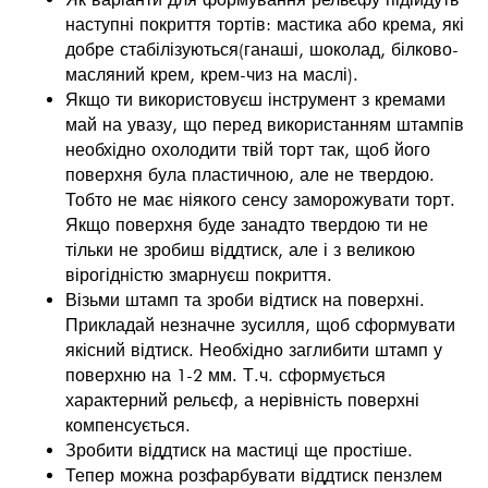
наступні покриття тортів: мастика або крема, які
добре стабілізуються(ганаші, шоколад, білково-
масляний крем, крем-чиз на маслі).
Якщо ти використовуєш інструмент з кремами
май на увазу, що перед використанням штампів
необхідно охолодити твій торт так, щоб його
поверхня була пластичною, але не твердою.
Тобто не має ніякого сенсу заморожувати торт.
Якщо поверхня буде занадто твердою ти не
тільки не зробиш віддтиск, але і з великою
вірогідністю змарнуєш покриття.
Візьми штамп та зроби відтиск на поверхні.
Прикладай незначне зусилля, щоб сформувати
якісний відтиск. Необхідно заглибити штамп у
поверхню на 1-2 мм. Т.ч. сформується
характерний рельєф, а нерівність поверхні
компенсується.
Зробити віддтиск на мастиці ще простіше.
Тепер можна розфарбувати віддтиск пензлем