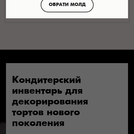
ОБРАТИ МОЛД
Кондитерский
инвентарь для
декорирования
тортов нового
поколения