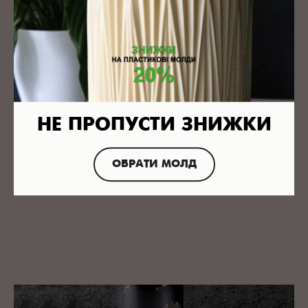
Трафареты многоразовые.
Легко и быстро моются.
ОЧЕНЬ УДОБНО
Есть специальные отверстия для крепления трафарета к
торту.
Высота целых 20 см.
Материал гибкий, но не плёнка.
ВЫГОДНО
Стоимость трафарета окупится после первого же заказа.
НЕ ПРОПУСТИ ЗНИЖКИ
Выбрать трафарет
ОБРАТИ МОЛД