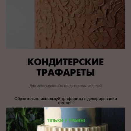
КОНДИТЕРСКИЕ
ТРАФАРЕТЫ
Для декорирования кондитерских изделий
Обязательно используй трафареты в декорировании
тортов!!!
СУПЕР-ПРАКТИЧНО
Затраты времени на декор с трафаретом ничтожно малы.
Не нужно специальных навыков и оборудования.
Хочешь красками рисуй, хочешь ганашем или
айсингом(затраты материалы, кстати, ничтожные).