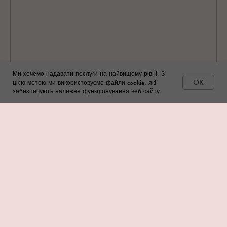
Ми хочемо надавати послуги на найвищому рівні. З
OK
цією метою ми використовуємо файли cookie, які
забезпечують належне функціонування веб-сайту